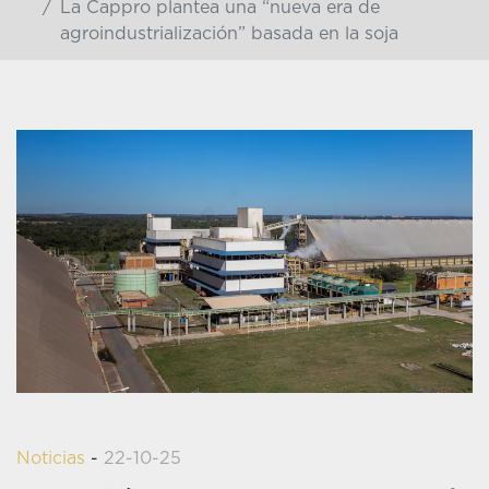
La Cappro plantea una “nueva era de
agroindustrialización” basada en la soja
Noticias
-
22-10-25