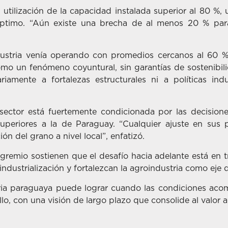
utilización de la capacidad instalada superior al 80 %, 
 óptimo. “Aún existe una brecha de al menos 20 % par
ustria venía operando con promedios cercanos al 60 %
o un fenómeno coyuntural, sin garantías de sostenibilid
amente a fortalezas estructurales ni a políticas indu
ector está fuertemente condicionada por las decision
eriores a la de Paraguay. “Cualquier ajuste en sus p
ón del grano a nivel local”, enfatizó.
l gremio sostienen que el desafío hacia adelante está e
industrialización y fortalezcan la agroindustria como eje d
ria paraguaya puede lograr cuando las condiciones acomp
lo, con una visión de largo plazo que consolide al valor 